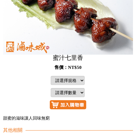
蜜汁七里香
售價：NT$50
甜蜜的滋味讓人回味無窮
其他相關