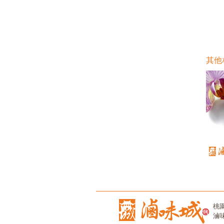
其他
桃
滷味城