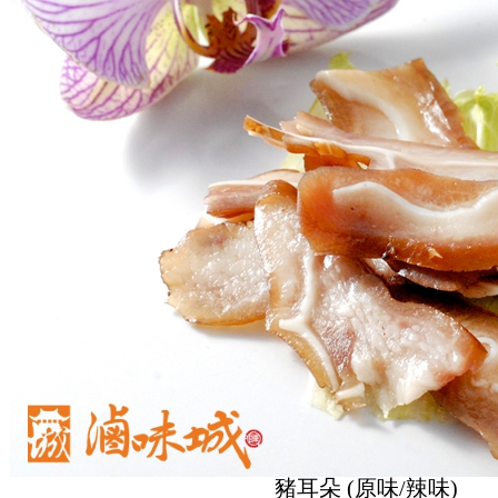
豬耳朵 (原味/辣味)