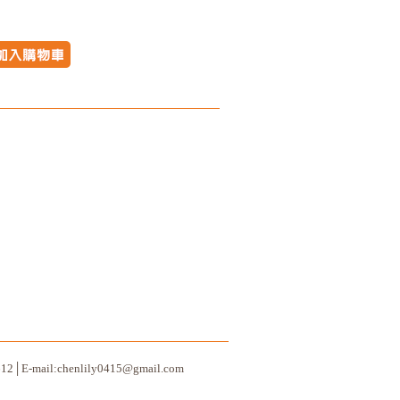
2│E-mail:
chenlily0415@gmail.com