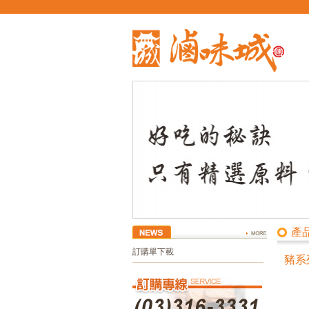
產
訂購單下載
豬系