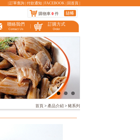
|
訂單查詢
|
付款通知
|
FACEBOOK
|
回首頁
|
購物車
0
件
聯絡我們
訂購方式
Contact Us
Order
首頁
>
產品介紹
>
豬系列